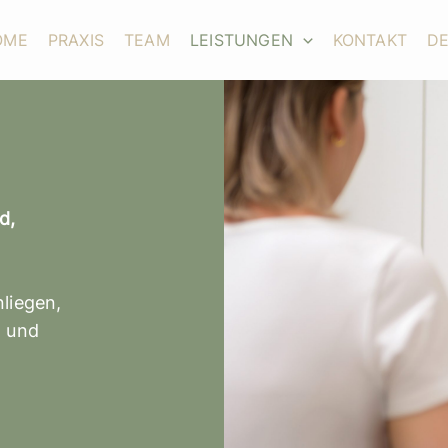
OME
PRAXIS
TEAM
LEISTUNGEN
KONTAKT
D
d,
nliegen,
t und